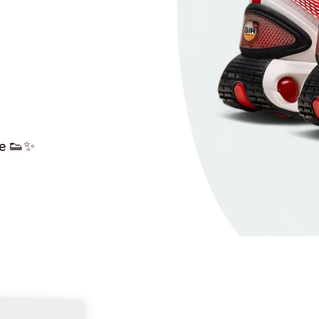
le 👟✨