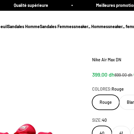
é supérieure
Meilleures promotions
euil
Sandales Homme
Sandales Femmes
sneaker_ Hommes
sneaker_ fe
Nike Air Max DN
Sale price
399.00 dh
Regular pr
699.00 dh
COLORES:
Rouge
Rouge
Bla
SIZE:
40
40
41